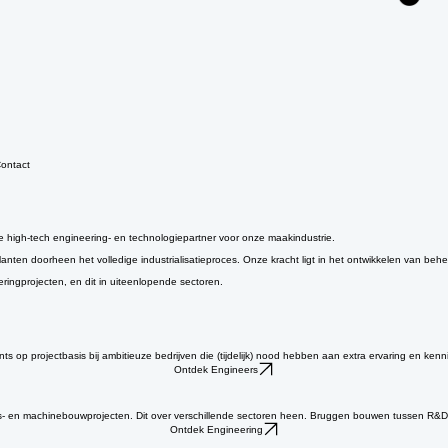
ontact
e high-tech engineering- en technologiepartner voor onze maakindustrie.
en doorheen het volledige industrialisatieproces. Onze kracht ligt in het ontwikkelen van behe
eringprojecten, en dit in uiteenlopende sectoren.
ts op projectbasis bij ambitieuze bedrijven die (tijdelijk) nood hebben aan extra ervaring en ken
Ontdek Engineers
gs- en machinebouwprojecten. Dit over verschillende sectoren heen. Bruggen bouwen tussen R&D 