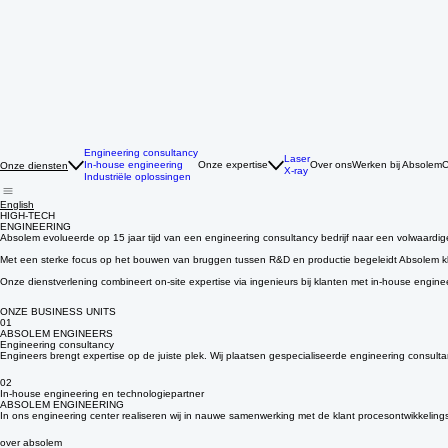
Engineering consultancy
Laser
In-house engineering
Onze expertise
Over ons
Werken bij Absolem
C
Onze diensten
X-ray
Industriële oplossingen
English
HIGH-TECH
ENGINEERING
Absolem evolueerde op 15 jaar tijd van een engineering consultancy bedrijf naar een volwaardig
Met een sterke focus op het bouwen van bruggen tussen R&D en productie begeleidt Absolem klant
Onze dienstverlening combineert on-site expertise via ingenieurs bij klanten met in-house engine
ONZE BUSINESS UNITS
01
ABSOLEM ENGINEERS
Engineering consultancy
Engineers brengt expertise op de juiste plek. Wij plaatsen gespecialiseerde engineering consultan
02
In-house engineering en technologiepartner
ABSOLEM ENGINEERING
In ons engineering center realiseren wij in nauwe samenwerking met de klant procesontwikkelin