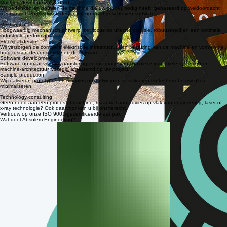
Met diepgaand begrip voor uw specifieke case, bouwen wij een (productie)proces dat aan alle
eisen voldoet.
Machine development & build
Wij bedenken en bouwen de machine die uw proces nodig heeft, gebaseerd op weldoordacht
mechanisch en elektrisch design en op maat geschreven software.
Mechanical design
Hoogwaardig mechanisch ontwerp met focus op uiterste precisie, robuustheid en een optimale
industriële performance.
Electrical design
Wij verzorgen de complete elektrische infrastructuur en besturing van de machine en vormen de
brug tussen de constructie en de software.
Software development
Software op maat voor de aansturing en integratie van complexe industriële systemen en
machine-architectuur, volledig afgestemd op uw project.
Sample production
Wij realiseren prototypes en samples om ontwerpen te valideren en technische risico's te
minimaliseren.
Technology consulting
Geen nood aan een proces of machine, maar wel aan advies op vlak van engineering, laser of
x-ray technologie? Ook daarvoor kan u bij ons terecht.
Vertrouw op onze ISO 9001-gecertificeerde aanpak
Wat doet Absolem Engineering?