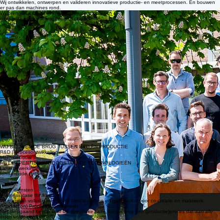
pharma, aerospace, semicon en nucleair.
Wij ontwikkelen, ontwerpen en valideren innovatieve productie- en meetprocessen. En bouwen
er pas dan machines rond.
Wij brengen robuuste en gevalideerde processen
naar jouw productieomgeving of cleanroom
WIJ BOUWEN DE BRUG TUSSEN R&D EN PRODUCTIE
R&D | Procesontwikkeling
Machinebouw
MET EXPERTISE IN HOOGSTAANDE TECHNOLOGIEËN
Laserbewerkingen
Ioniserende straling | X-ray
Onze diensten
Business case thinking
Wij stappen volledig mee in uw business case en gaan volop voor co-creatie en maatwerk.
(Production) Process development