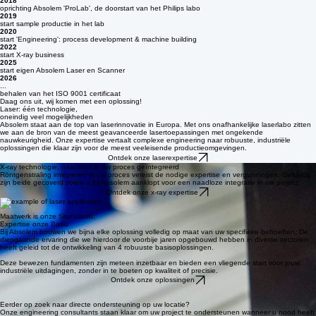
Ons traject
2016
2018
oprichting Absolem 'ProLab', de doorstart van het Philips labo
2019
start sample productie in het lab
2020
start 'Engineering': process development & machine building
2022
start X-ray business
2025
start eigen Absolem Laser en Scanner
2026
...
behalen van het ISO 9001 certificaat
Daag ons uit, wij komen met een oplossing!
Laser: één technologie,
oneindig veel mogelijkheden
Absolem staat aan de top van laserinnovatie in Europa. Met ons onafhankelijke laserlabo zitten
we aan de bron van de meest geavanceerde lasertoepassingen met ongekende
nauwkeurigheid. Onze expertise vertaalt complexe engineering naar robuuste, industriële
oplossingen die klaar zijn voor de meest veeleisende productieomgevingen.
Ontdek onze laserexpertise
X-ray technologie, naadloos in uw proces geïntegreerd
Röntgenstraling integreren in uw proces vereist de nodige expertise en vergunningen. Gelukkig
zijn beide gecoverd zodra u bij Absolem aanklopt voor een naadloze integratie in uw project.
Ontdek onze x-ray expertise
Maatwerk is onze Standaard,
Expertise onze Basis
Bij Absolem bouwen we bijna elke oplossing volledig op maat van uw specifieke behoeften. De
diepgaande ervaring die we hierdoor de voorbije jaren opgebouwd hebben in diverse sectoren
heeft geleid tot de ontwikkeling van 4 robuuste basisoplossingen.