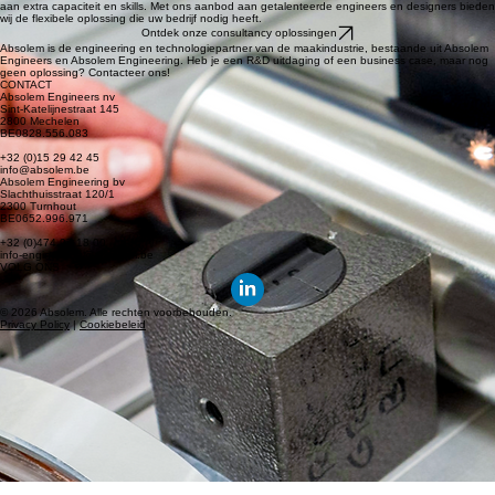
Deze bewezen fundamenten zijn meteen inzetbaar en bieden een vliegende start voor jouw
industriële uitdagingen, zonder in te boeten op kwaliteit of precisie.
Ontdek onze oplossingen
Eerder op zoek naar directe ondersteuning op uw locatie?
Onze engineering consultants staan klaar om uw project te ondersteunen wanneer u nood heeft
aan extra capaciteit en skills. Met ons aanbod aan getalenteerde engineers en designers bieden
wij de flexibele oplossing die uw bedrijf nodig heeft.
Ontdek onze consultancy oplossingen
Absolem is de engineering en technologiepartner van de maakindustrie, bestaande uit Absolem
Engineers en Absolem Engineering. Heb je een R&D uitdaging of een business case, maar nog
geen oplossing? Contacteer ons!
CONTACT
Absolem Engineers nv
Sint-Katelijnestraat 145
2800 Mechelen
BE0828.556.083
+32 (0)15 29 42 45
info@absolem.be
Absolem Engineering bv
Slachthuisstraat 120/1
2300 Turnhout
BE0652.996.971
+32 (0)474 97 18 00
info-engineering@absolem.be
VOLG ONS
© 2026 Absolem. Alle rechten voorbehouden.
Privacy Policy
|
Cookiebeleid