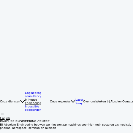
Engineering
consultancy
Laser
In-house
Onze diensten
Onze expertise
Over ons
Werken bij Absolem
Contact
engineering
X-ray
Industriële
oplossingen
English
IN-HOUSE ENGINEERING CENTER
Bij Absolem Engineering bouwen we niet zomaar machines voor high-tech sectoren als medical,