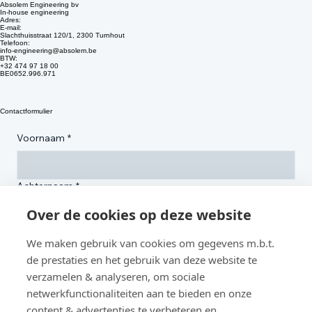
Absolem Engineering bv
In-house engineering
Adres:
E-mail:
Slachthuisstraat 120/1, 2300 Turnhout
Telefoon:
info-engineering@absolem.be
BTW:
+32 474 97 18 00
BE0652.996.971
Contactformulier
Voornaam
*
Achternaam
*
Over de cookies op deze website
We maken gebruik van cookies om gegevens m.b.t.
E-mail
*
de prestaties en het gebruik van deze website te
verzamelen & analyseren, om sociale
netwerkfunctionaliteiten aan te bieden en onze
Bedrijfsnaam
content & advertenties te verbeteren en