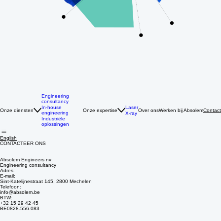
Engineering
consultancy
Laser
In-house
Onze diensten
Onze expertise
Over ons
Werken bij Absolem
Contact
engineering
X-ray
Industriële
oplossingen
English
CONTACTEER ONS
Absolem Engineers nv
Engineering consultancy
Adres:
E-mail:
Sint-Katelijnestraat 145, 2800 Mechelen
Telefoon:
info@absolem.be
BTW:
+32 15 29 42 45
BE0828.556.083