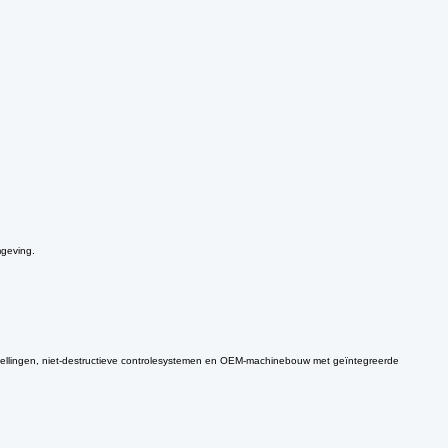
mgeving.
opstellingen, niet-destructieve controlesystemen en OEM-machinebouw met geïntegreerde