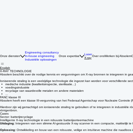
Engineering consultancy
Laser
Onze diensten
In-house engineering
Onze expertise
Over ons
Werken bij Absolem
C
X-ray
Industriële oplossingen
English
X-RAY TECHNOLOGIE
Absolem beschikt over de nodige kennis en vergunningen om X-ray bronnen te integreren in g
Ioniserende straling is een veelzijdige technologie die ingezet kan worden voor verschillende se
medische industrie (kwaliteitsinspectie, sterilisatie...)
voedingsindustrie
recyclage van waardevolle metalen en andere materialen
...
FANC klasse III
Absolem heeft een klasse III-vergunning van het Federaal Agentschap voor Nucleaire Controle (
Hierdoor zijn wij gemachtigd om ioniserende straling te gebruiken of te integreren in industrië
röntgenbron.
Cases
Sector: batterijrecyclage
Intelligente X-ray technologie in een robuuste batterijsorteermachine
Uitdaging:
Integreren van een slimme AI-gestuurde X-ray scanner in een compacte, makkelijk t