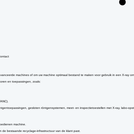
ontact
eavanceerde machines of om uw machine optimaal bestand te maken voor gebruik in een X-ray o
ctoren en toepassingen, zoals:
FANC).
le röntgentoepassingen, gesloten röntgensystemen, meet- en inspectietoestellen met X-ray, labo-
e bedienen machine.