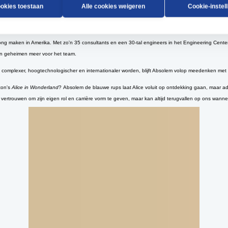
verhaal. Het duurt echter niet lang voor zij een eerste administratieve medewerker aanwerven 
ookies toestaan
Alle cookies weigeren
Cookie-instel
 procesontwikkelings- en bedrijfsmechanisatiegroep van Philips Lighting op de site in Turnhout.
n aan de verzelfstandiging van het laserlabo en de uitbreiding van de machinebouwexpertise.
prong maken in Amerika. Met zo'n 35 consultants en een 30-tal engineers in het Engineering Cente
en geheimen meer voor het team.
ds complexer, hoogtechnologischer en internationaler worden, blijft Absolem volop meedenken m
ton's
Alice in Wonderland
? Absolem de blauwe rups laat Alice voluit op ontdekking gaan, maar ad
 vertrouwen om zijn eigen rol en carrière vorm te geven, maar kan altijd terugvallen op ons wannee