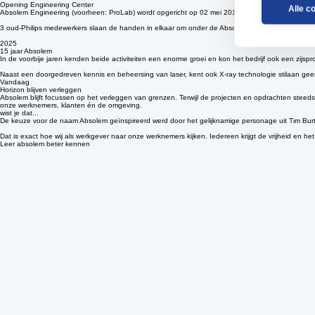
Samen met 28 engineering consultants bouwen zij vanaf hun keukentafel aan het prille Absolem-
Alle c
2016
Opening Engineering Center
Absolem Engineering (voorheen: ProLab) wordt opgericht op 02 mei 2016 als een doorstart van de
3 oud-Philips medewerkers slaan de handen in elkaar om onder de Absolem-vlag verder te bouwe
2025
15 jaar Absolem
In de voorbije jaren kenden beide activiteiten een enorme groei en kon het bedrijf ook een zijs
Naast een doorgedreven kennis en beheersing van laser, kent ook X-ray technologie stilaan ge
Vandaag
Horizon blijven verleggen
Absolem blijft focussen op het verleggen van grenzen. Terwijl de projecten en opdrachten stee
onze werknemers, klanten én de omgeving.
wist je dat...
De keuze voor de naam Absolem geïnspireerd werd door het gelijknamige personage uit Tim Bur
Dat is exact hoe wij als werkgever naar onze werknemers kijken. Iedereen krijgt de vrijheid en het
Leer absolem beter kennen