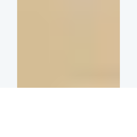
wat out-of-the-box innovatie? Absolem staat klaar om samen met u kwalitatieve en robuuste op
NEEM CONTACT OP
 Engineers en Absolem Engineering. Heb je een R&D uitdaging of een business case, maar nog 