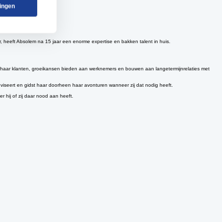
en van Mechelen hun thuisbasis maken.
lingen
r, heeft Absolem na 15 jaar een enorme expertise en bakken talent in huis.
et haar klanten, groeikansen bieden aan werknemers en bouwen aan langetermijnrelaties met
viseert en gidst haar doorheen haar avonturen wanneer zij dat nodig heeft.
r hij of zij daar nood aan heeft.