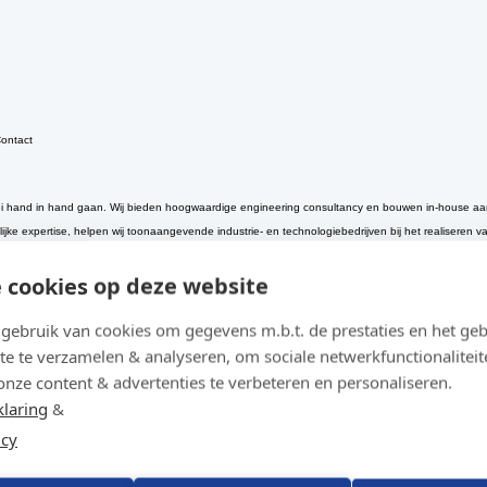
ontact
 groei hand in hand gaan. Wij bieden hoogwaardige engineering consultancy en bouwen in-house 
ke expertise, helpen wij toonaangevende industrie- en technologiebedrijven bij het realiseren 
 cookies op deze website
happelijke impact.
ebruik van cookies om gegevens m.b.t. de prestaties en het geb
ndernemerschap en menselijke groei.
te te verzamelen & analyseren, om sociale netwerkfunctionaliteit
te kwaliteitseisen.
onze content & advertenties te verbeteren en personaliseren.
klaring
&
jdrage.
icy
s krijgen om de activiteiten van De Valck Consultants, waar Bruno op dat moment in dienst is, o