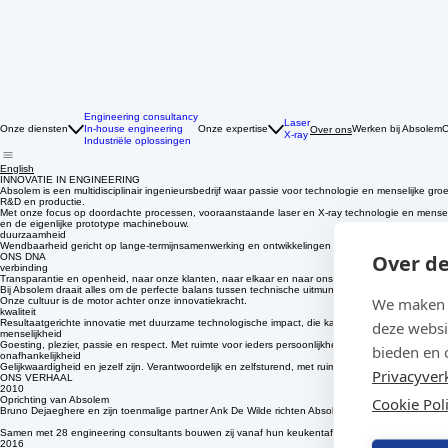
Engineering consultancy
Laser
Onze diensten
In-house engineering
Onze expertise
Werken bij Absolem
C
Over ons
X-ray
Industriële oplossingen
English
INNOVATIE IN ENGINEERING
Absolem is een multidisciplinair ingenieursbedrijf waar passie voor technologie en menselijke
R&D en productie.
Met onze focus op doordachte processen, vooraanstaande laser en X-ray technologie en menselij
en de eigenlijke prototype machinebouw.
Over de
duurzaamheid
Wendbaarheid gericht op lange-termijnsamenwerking en ontwikkelingen met een positieve maatsc
ONS DNA
verbinding
We maken g
Transparantie en openheid, naar onze klanten, naar elkaar en naar onszelf.
Bij Absolem draait alles om de perfecte balans tussen technische uitmuntendheid, individueel o
Onze cultuur is de motor achter onze innovatiekracht.
deze websi
kwaliteit
Resultaatgerichte innovatie met duurzame technologische impact, die kan voldoen aan de strengs
bieden en 
menselijkheid
Goesting, plezier, passie en respect. Met ruimte voor ieders persoonlijkheid en energiegevers.
Privacyver
onafhankelijkheid
Gelijkwaardigheid en jezelf zijn. Verantwoordelijk en zelfsturend, met ruimte voor ieders unieke bi
Cookie Pol
ONS VERHAAL
2010
Oprichting van Absolem
Bruno Dejaeghere en zijn toenmalige partner Ank De Wilde richten Absolem op wanneer zij de kan