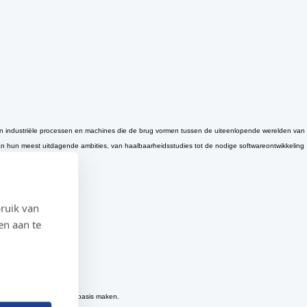
aan industriële processen en machines die de brug vormen tussen de uiteenlopende werelden van
van hun meest uitdagende ambities, van haalbaarheidsstudies tot de nodige softwareontwikkeling
ruik van
en aan te
ver te nemen.