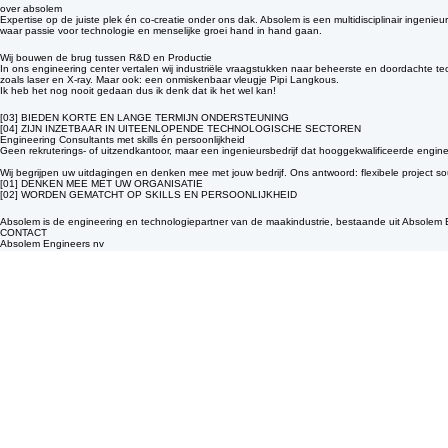
In ons engineering center realiseren wij in nauwe samenwerking met de klant procesontwikkelin
over absolem
Expertise op de juiste plek én co-creatie onder ons dak. Absolem is een multidisciplinair ingenieur
waar passie voor technologie en menselijke groei hand in hand gaan.
Wij bouwen de brug tussen R&D en Productie
In ons engineering center vertalen wij industriële vraagstukken naar beheerste en doordachte
zoals laser en X-ray. Maar ook: een onmiskenbaar vleugje Pipi Langkous.
Ik heb het nog nooit gedaan dus ik denk dat ik het wel kan!
[03] BIEDEN KORTE EN LANGE TERMIJN ONDERSTEUNING
[04] ZIJN INZETBAAR IN UITEENLOPENDE TECHNOLOGISCHE SECTOREN
Engineering Consultants met skills én persoonlijkheid
Geen rekruterings- of uitzendkantoor, maar een ingenieursbedrijf dat hooggekwalificeerde enginee
Wij begrijpen uw uitdagingen en denken mee met jouw bedrijf. Ons antwoord: flexibele project sour
[01] DENKEN MEE MET UW ORGANISATIE
[02] WORDEN GEMATCHT OP SKILLS EN PERSOONLIJKHEID
Absolem is de engineering en technologiepartner van de maakindustrie, bestaande uit Absolem
CONTACT
Absolem Engineers nv
Sint-Katelijnestraat 145
2800 Mechelen
BE0828.556.083
+32 (0)15 29 42 45
info@absolem.be
Absolem Engineering bv
Slachthuisstraat 120/1
2300 Turnhout
BE0652.996.971
+32 (0)474 97 18 00
info-engineering@absolem.be
VOLG ONS