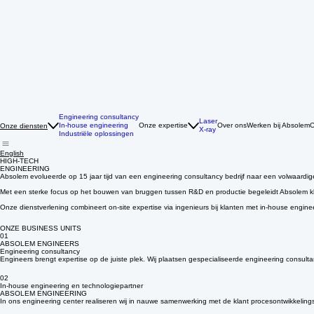
Engineering consultancy
Laser
In-house engineering
Onze expertise
Over ons
Werken bij Absolem
C
Onze diensten
X-ray
Industriële oplossingen
English
HIGH-TECH
ENGINEERING
Absolem evolueerde op 15 jaar tijd van een engineering consultancy bedrijf naar een volwaardig
Met een sterke focus op het bouwen van bruggen tussen R&D en productie begeleidt Absolem klant
Onze dienstverlening combineert on-site expertise via ingenieurs bij klanten met in-house engine
ONZE BUSINESS UNITS
01
ABSOLEM ENGINEERS
Engineering consultancy
Engineers brengt expertise op de juiste plek. Wij plaatsen gespecialiseerde engineering consultan
02
In-house engineering en technologiepartner
ABSOLEM ENGINEERING