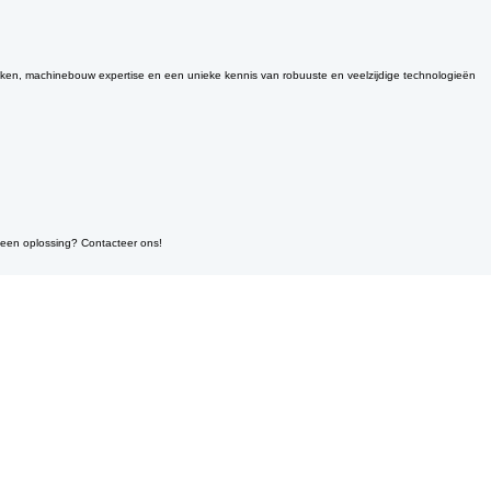
en productie, dat is wat we doen.
enken, machinebouw expertise en een unieke kennis van robuuste en veelzijdige technologieën
geen oplossing? Contacteer ons!