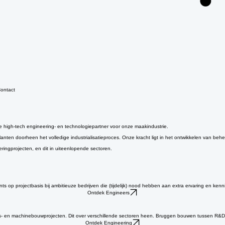
ontact
e high-tech engineering- en technologiepartner voor onze maakindustrie.
en doorheen het volledige industrialisatieproces. Onze kracht ligt in het ontwikkelen van behe
eringprojecten, en dit in uiteenlopende sectoren.
ts op projectbasis bij ambitieuze bedrijven die (tijdelijk) nood hebben aan extra ervaring en ken
Ontdek Engineers