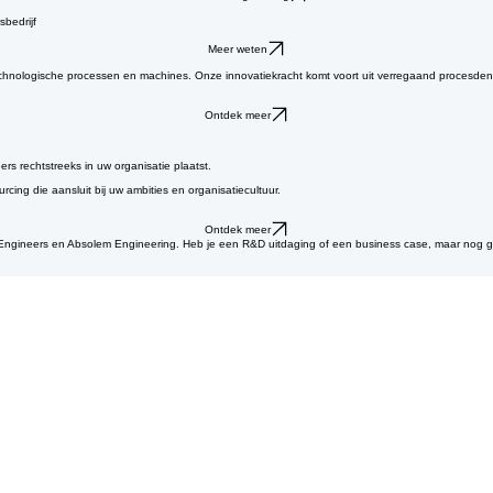
gs- en machinebouwprojecten. Dit over verschillende sectoren heen. Bruggen bouwen tussen R&D 
Ontdek Engineering
sbedrijf
Meer weten
 technologische processen en machines. Onze innovatiekracht komt voort uit verregaand procesd
Ontdek meer
rs rechtstreeks in uw organisatie plaatst.
cing die aansluit bij uw ambities en organisatiecultuur.
Ontdek meer
 Engineers en Absolem Engineering. Heb je een R&D uitdaging of een business case, maar nog 