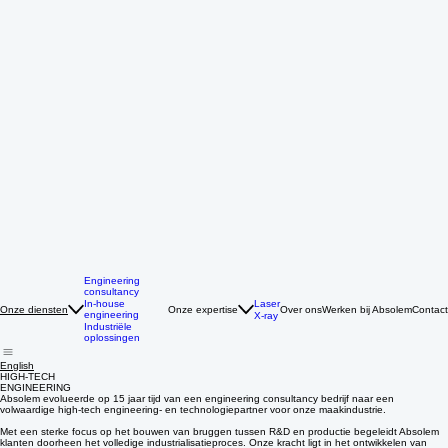
Engineering
consultancy
Laser
In-house
Onze expertise
Over ons
Werken bij Absolem
Contact
Onze diensten
engineering
X-ray
Industriële
oplossingen
English
HIGH-TECH
ENGINEERING
Absolem evolueerde op 15 jaar tijd van een engineering consultancy bedrijf naar een
volwaardige high-tech engineering- en technologiepartner voor onze maakindustrie.