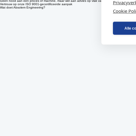
Privacyver
Software op maat voor de aansturing en integratie van complexe industriële systemen en machine
Sample production
Cookie Pol
Wij realiseren prototypes en samples om ontwerpen te valideren en technische risico's te minimal
Technology consulting
Geen nood aan een proces of machine, maar wel aan advies op vlak van engineering, laser of x-
Vertrouw op onze ISO 9001-gecertificeerde aanpak
Wat doet Absolem Engineering?
Alle c