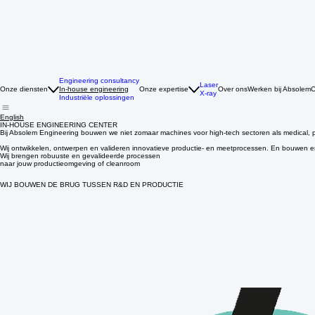
Engineering consultancy
Laser
Onze diensten
In-house engineering
Onze expertise
Over ons
Werken bij Absolem
C
X-ray
Industriële oplossingen
English
IN-HOUSE ENGINEERING CENTER
Bij Absolem Engineering bouwen we niet zomaar machines voor high-tech sectoren als medical, 
Wij ontwikkelen, ontwerpen en valideren innovatieve productie- en meetprocessen. En bouwen 
Wij brengen robuuste en gevalideerde processen
naar jouw productieomgeving of cleanroom
WIJ BOUWEN DE BRUG TUSSEN R&D EN PRODUCTIE