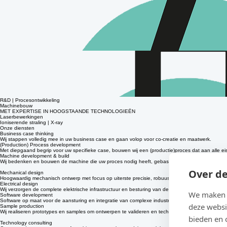
R&D | Procesontwikkeling
Machinebouw
MET EXPERTISE IN HOOGSTAANDE TECHNOLOGIEËN
Laserbewerkingen
Ioniserende straling | X-ray
Onze diensten
Business case thinking
Over de
Wij stappen volledig mee in uw business case en gaan volop voor co-creatie en maatwerk.
(Production) Process development
Met diepgaand begrip voor uw specifieke case, bouwen wij een (productie)proces dat aan alle ei
Machine development & build
We maken g
Wij bedenken en bouwen de machine die uw proces nodig heeft, gebaseerd op weldoordacht mec
Mechanical design
deze websi
Hoogwaardig mechanisch ontwerp met focus op uiterste precisie, robuustheid en een optimale in
Electrical design
bieden en 
Wij verzorgen de complete elektrische infrastructuur en besturing van de machine en vormen de 
Software development