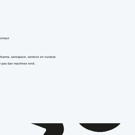
ontact
pharma, aerospace, semicon en nucleair.
er pas dan machines rond.