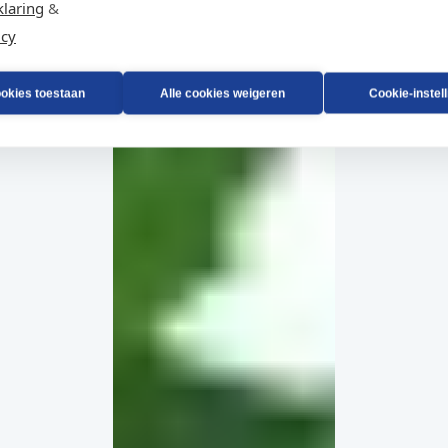
klaring
&
-architectuur, volledig afgestemd op uw project.
icy
iseren.
ray technologie? Ook daarvoor kan u bij ons terecht.
ookies toestaan
Alle cookies weigeren
Cookie-instel