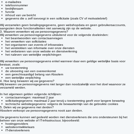
Afhankelijk van de situatie kunnen wij volgende gegevens verwerken:
naam en voornaam
e-mailadres
telefoonnummer
bedrijfsnaam
functie
inhoud van uw bericht
gegevens die u zelf toevoegt in een sollicitatie (zoals CV of motivatiebrief)
Wij verzamelen geen betalingsgegevens, geen webshopdata en geen gebruikersaccounts,
aangezien deze functionaliteiten niet aanwezig zijn op de website.
3. Waarom verwerken wij uw persoonsgegevens?
Wij verwerken uw persoonsgegevens uitsluitend voor de volgende doeleinden:
het beantwoorden van contactaanvragen
het verwerken van sollicitaties
het organiseren van events of infosessies
het verstrekken van informatie over onze diensten
het verbeteren van onze website en dienstverlening
het naleven van wettelijke verplichtingen
Wij verwerken uw persoonsgegevens enkel wanneer daar een geldige wettelijke basis voor
bestaat, zoals:
uw toestemming
de uitvoering van een overeenkomst
een gerechtvaardigd belang van Absolem
een wettelijke verplichting
4. Hoe lang bewaren wij uw gegevens?
Wij bewaren uw persoonsgegevens niet langer dan noodzakelijk voor het doel waarvoor ze
verzameld werden.
In het algemeen gelden volgende richtlijnen:
contactaanvragen: maximaal 2 jaar
sollicitatiegegevens: maximaal 2 jaar tenzij u toestemming geeft voor langere bewaring
technische websitegegevens: volgens de bewaartermijn van de gebruikte cookies
5. Delen wij uw gegevens met derden?
Absolem verkoopt uw persoonsgegevens nooit aan derden.
Uw gegevens kunnen wel gedeeld worden met dienstverleners die ons ondersteunen bij het
beheer van onze website of IT-infrastructuur, bijvoorbeeld:
hostingproviders
websiteontwikkelaars