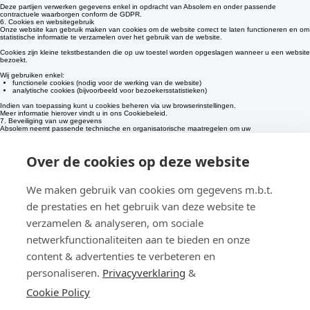
IT-dienstverleners
Deze partijen verwerken gegevens enkel in opdracht van Absolem en onder passende
contractuele waarborgen conform de GDPR.
6. Cookies en websitegebruik
Onze website kan gebruik maken van cookies om de website correct te laten functioneren en om
statistische informatie te verzamelen over het gebruik van de website.
Cookies zijn kleine tekstbestanden die op uw toestel worden opgeslagen wanneer u een website
bezoekt.
Wij gebruiken enkel:
functionele cookies (nodig voor de werking van de website)
analytische cookies (bijvoorbeeld voor bezoekersstatistieken)
Indien van toepassing kunt u cookies beheren via uw browserinstellingen.
Meer informatie hierover vindt u in ons Cookiebeleid.
7. Beveiliging van uw gegevens
Absolem neemt passende technische en organisatorische maatregelen om uw
persoonsgegevens te beschermen tegen:
verlies
Over de cookies op deze website
misbruik
ongeautoriseerde toegang
openbaarmaking
We maken gebruik van cookies om gegevens m.b.t.
Onze systemen en processen worden regelmatig geëvalueerd om de veiligheid van uw
gegevens te garanderen.
de prestaties en het gebruik van deze website te
8. Uw rechten
Volgens de GDPR heeft u verschillende rechten met betrekking tot uw persoonsgegevens:
verzamelen & analyseren, om sociale
U heeft het recht om:
netwerkfunctionaliteiten aan te bieden en onze
inzage te krijgen in uw persoonsgegevens
uw gegevens te laten corrigeren
content & advertenties te verbeteren en
uw gegevens te laten verwijderen
de verwerking van uw gegevens te beperken
bezwaar te maken tegen verwerking
personaliseren.
Privacyverklaring
&
uw gegevens over te dragen (dataportabiliteit)
Cookie Policy
U kan deze rechten uitoefenen door een verzoek te sturen naar:
info@absolem.be