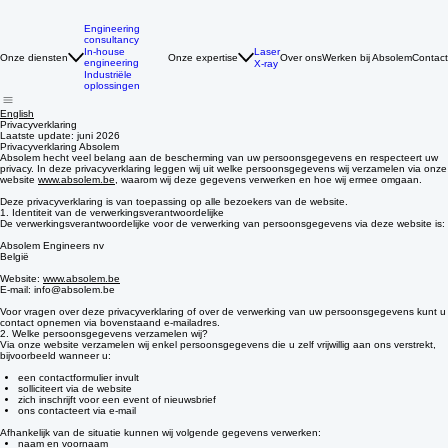
Engineering
consultancy
Laser
In-house
Onze diensten
Onze expertise
Over ons
Werken bij Absolem
Contact
engineering
X-ray
Industriële
oplossingen
English
Privacyverklaring
Laatste update: juni 2026
Privacyverklaring Absolem
Absolem hecht veel belang aan de bescherming van uw persoonsgegevens en respecteert uw
privacy. In deze privacyverklaring leggen wij uit welke persoonsgegevens wij verzamelen via onze
website
www.absolem.be
, waarom wij deze gegevens verwerken en hoe wij ermee omgaan.
Deze privacyverklaring is van toepassing op alle bezoekers van de website.
1. Identiteit van de verwerkingsverantwoordelijke
De verwerkingsverantwoordelijke voor de verwerking van persoonsgegevens via deze website is:
Absolem Engineers nv
België
Website:
www.absolem.be
E-mail: info@absolem.be
Voor vragen over deze privacyverklaring of over de verwerking van uw persoonsgegevens kunt u
contact opnemen via bovenstaand e-mailadres.
2. Welke persoonsgegevens verzamelen wij?
Via onze website verzamelen wij enkel persoonsgegevens die u zelf vrijwillig aan ons verstrekt,
bijvoorbeeld wanneer u:
een contactformulier invult
solliciteert via de website
zich inschrijft voor een event of nieuwsbrief
ons contacteert via e-mail