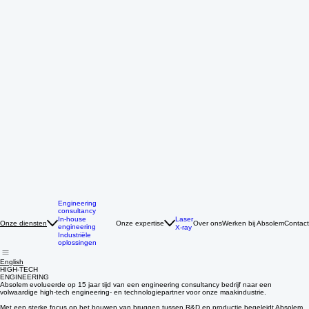
Engineering
consultancy
Laser
In-house
Onze expertise
Over ons
Werken bij Absolem
Contact
Onze diensten
engineering
X-ray