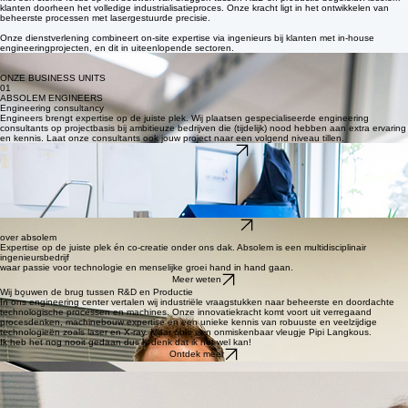
Industriële
oplossingen
English
HIGH-TECH
ENGINEERING
Absolem evolueerde op 15 jaar tijd van een engineering consultancy bedrijf naar een
volwaardige high-tech engineering- en technologiepartner voor onze maakindustrie.
Met een sterke focus op het bouwen van bruggen tussen R&D en productie begeleidt Absolem
klanten doorheen het volledige industrialisatieproces. Onze kracht ligt in het ontwikkelen van
beheerste processen met lasergestuurde precisie.
Onze dienstverlening combineert on-site expertise via ingenieurs bij klanten met in-house
engineeringprojecten, en dit in uiteenlopende sectoren.
ONZE BUSINESS UNITS
01
ABSOLEM ENGINEERS
Engineering consultancy
Engineers brengt expertise op de juiste plek. Wij plaatsen gespecialiseerde engineering
consultants op projectbasis bij ambitieuze bedrijven die (tijdelijk) nood hebben aan extra ervaring
en kennis. Laat onze consultants ook jouw project naar een volgend niveau tillen.
Ontdek Engineers
02
In-house engineering en technologiepartner
ABSOLEM ENGINEERING
In ons engineering center realiseren wij in nauwe samenwerking met de klant
procesontwikkelings- en machinebouwprojecten. Dit over verschillende sectoren heen. Bruggen
bouwen tussen R&D en productie, dat is wat we doen.
Ontdek Engineering
over absolem
Expertise op de juiste plek én co-creatie onder ons dak. Absolem is een multidisciplinair
ingenieursbedrijf
waar passie voor technologie en menselijke groei hand in hand gaan.
Meer weten
Wij bouwen de brug tussen R&D en Productie
In ons engineering center vertalen wij industriële vraagstukken naar beheerste en doordachte