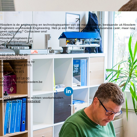
technologische processen en machines. Onze innovatiekracht komt voort uit verregaand
procesdenken, machinebouw expertise en een unieke kennis van robuuste en veelzijdige
technologieën zoals laser en X-ray. Maar ook: een onmiskenbaar vleugje Pipi Langkous.
Ik heb het nog nooit gedaan dus ik denk dat ik het wel kan!
Ontdek meer
[03] BIEDEN KORTE EN LANGE TERMIJN ONDERSTEUNING
[04] ZIJN INZETBAAR IN UITEENLOPENDE TECHNOLOGISCHE SECTOREN
Engineering Consultants met skills én persoonlijkheid
Geen rekruterings- of uitzendkantoor, maar een ingenieursbedrijf dat hooggekwalificeerde
engineers rechtstreeks in uw organisatie plaatst.
Wij begrijpen uw uitdagingen en denken mee met jouw bedrijf. Ons antwoord: flexibele project
sourcing die aansluit bij uw ambities en organisatiecultuur.
[01] DENKEN MEE MET UW ORGANISATIE
[02] WORDEN GEMATCHT OP SKILLS EN PERSOONLIJKHEID
Ontdek meer
Absolem is de engineering en technologiepartner van de maakindustrie, bestaande uit Absolem
Engineers en Absolem Engineering. Heb je een R&D uitdaging of een business case, maar nog
geen oplossing? Contacteer ons!
CONTACT
Absolem Engineers nv
Sint-Katelijnestraat 145
2800 Mechelen
BE0828.556.083
+32 (0)15 29 42 45
info@absolem.be
Absolem Engineering bv
Slachthuisstraat 120/1
2300 Turnhout
BE0652.996.971
+32 (0)474 97 18 00
info-engineering@absolem.be
VOLG ONS
© 2026 Absolem. Alle rechten voorbehouden.
Privacy Policy
|
Cookiebeleid