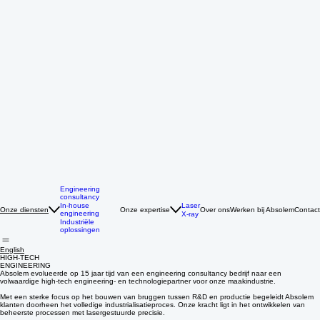
Engineering
consultancy
Laser
In-house
Onze expertise
Over ons
Werken bij Absolem
Contact
Onze diensten
engineering
X-ray
Industriële
oplossingen
English
HIGH-TECH
ENGINEERING
Absolem evolueerde op 15 jaar tijd van een engineering consultancy bedrijf naar een
volwaardige high-tech engineering- en technologiepartner voor onze maakindustrie.
Met een sterke focus op het bouwen van bruggen tussen R&D en productie begeleidt Absolem
klanten doorheen het volledige industrialisatieproces. Onze kracht ligt in het ontwikkelen van