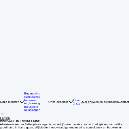
Engineering
consultancy
Laser
In-house
Onze diensten
Onze expertise
Werken bij Absolem
Contact
Over ons
engineering
X-ray
Industriële
oplossingen
English
INNOVATIE IN ENGINEERING