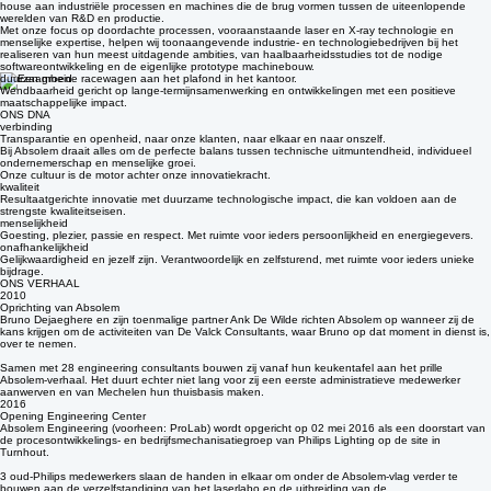
Absolem is een multidisciplinair ingenieursbedrijf waar passie voor technologie en menselijke
groei hand in hand gaan. Wij bieden hoogwaardige engineering consultancy en bouwen in-
house aan industriële processen en machines die de brug vormen tussen de uiteenlopende
werelden van R&D en productie.
Met onze focus op doordachte processen, vooraanstaande laser en X-ray technologie en
menselijke expertise, helpen wij toonaangevende industrie- en technologiebedrijven bij het
realiseren van hun meest uitdagende ambities, van haalbaarheidsstudies tot de nodige
softwareontwikkeling en de eigenlijke prototype machinebouw.
duurzaamheid
Wendbaarheid gericht op lange-termijnsamenwerking en ontwikkelingen met een positieve
maatschappelijke impact.
ONS DNA
verbinding
Transparantie en openheid, naar onze klanten, naar elkaar en naar onszelf.
Bij Absolem draait alles om de perfecte balans tussen technische uitmuntendheid, individueel
ondernemerschap en menselijke groei.
Onze cultuur is de motor achter onze innovatiekracht.
kwaliteit
Resultaatgerichte innovatie met duurzame technologische impact, die kan voldoen aan de
strengste kwaliteitseisen.
menselijkheid
Goesting, plezier, passie en respect. Met ruimte voor ieders persoonlijkheid en energiegevers.
onafhankelijkheid
Gelijkwaardigheid en jezelf zijn. Verantwoordelijk en zelfsturend, met ruimte voor ieders unieke
bijdrage.
ONS VERHAAL
2010
Oprichting van Absolem
Bruno Dejaeghere en zijn toenmalige partner Ank De Wilde richten Absolem op wanneer zij de
kans krijgen om de activiteiten van De Valck Consultants, waar Bruno op dat moment in dienst is,
over te nemen.
Samen met 28 engineering consultants bouwen zij vanaf hun keukentafel aan het prille
Absolem-verhaal. Het duurt echter niet lang voor zij een eerste administratieve medewerker
aanwerven en van Mechelen hun thuisbasis maken.
2016
Opening Engineering Center
Absolem Engineering (voorheen: ProLab) wordt opgericht op 02 mei 2016 als een doorstart van
de procesontwikkelings- en bedrijfsmechanisatiegroep van Philips Lighting op de site in
Turnhout.