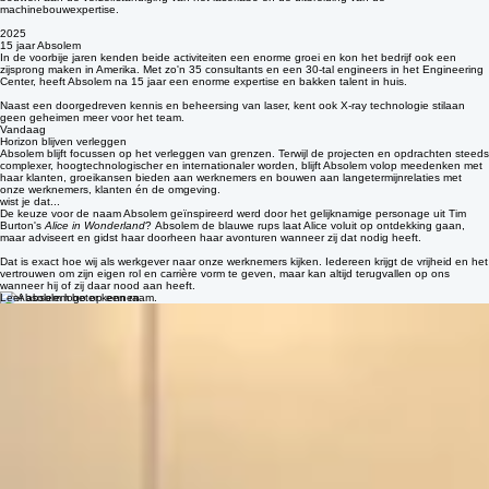
3 oud-Philips medewerkers slaan de handen in elkaar om onder de Absolem-vlag verder te
bouwen aan de verzelfstandiging van het laserlabo en de uitbreiding van de
machinebouwexpertise.
2025
15 jaar Absolem
In de voorbije jaren kenden beide activiteiten een enorme groei en kon het bedrijf ook een
zijsprong maken in Amerika. Met zo'n 35 consultants en een 30-tal engineers in het Engineering
Center, heeft Absolem na 15 jaar een enorme expertise en bakken talent in huis.
Naast een doorgedreven kennis en beheersing van laser, kent ook X-ray technologie stilaan
geen geheimen meer voor het team.
Vandaag
Horizon blijven verleggen
Absolem blijft focussen op het verleggen van grenzen. Terwijl de projecten en opdrachten steeds
complexer, hoogtechnologischer en internationaler worden, blijft Absolem volop meedenken met
haar klanten, groeikansen bieden aan werknemers en bouwen aan langetermijnrelaties met
onze werknemers, klanten én de omgeving.
wist je dat...
De keuze voor de naam Absolem geïnspireerd werd door het gelijknamige personage uit Tim
Burton's
Alice in Wonderland
? Absolem de blauwe rups laat Alice voluit op ontdekking gaan,
maar adviseert en gidst haar doorheen haar avonturen wanneer zij dat nodig heeft.
Dat is exact hoe wij als werkgever naar onze werknemers kijken. Iedereen krijgt de vrijheid en het
vertrouwen om zijn eigen rol en carrière vorm te geven, maar kan altijd terugvallen op ons
wanneer hij of zij daar nood aan heeft.
Leer absolem beter kennen