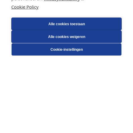
Cookie Policy
Alle cookies toestaan
Alle cookies weigeren
Cookie-instellingen
KLAAR VOOR DE TOEKOMST?
Heeft u een technologische uitdaging waar nog geen proces of machine voor bestaat? Nood
aan wat out-of-the-box innovatie? Absolem staat klaar om samen met u kwalitatieve en robuuste