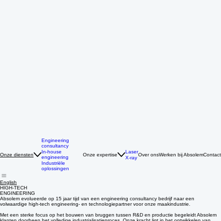
Engineering
consultancy
Laser
In-house
Onze expertise
Over ons
Werken bij Absolem
Contact
Onze diensten
engineering
X-ray
Industriële
oplossingen
English
HIGH-TECH
ENGINEERING
Absolem evolueerde op 15 jaar tijd van een engineering consultancy bedrijf naar een
volwaardige high-tech engineering- en technologiepartner voor onze maakindustrie.