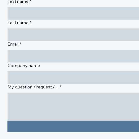
+32 474 97 18 00
BE0652.996.971
First name
*
Last name
*
Email
*
Company name
My question / request / ...
*