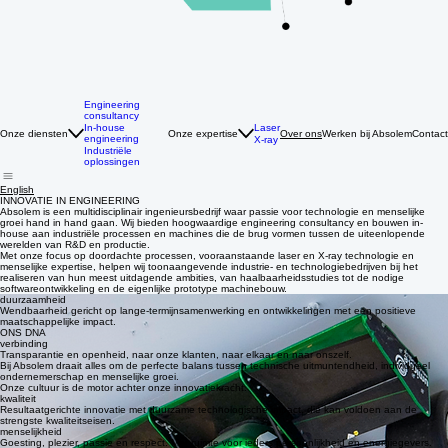
Engineering
consultancy
Laser
In-house
Onze diensten
Onze expertise
Werken bij Absolem
Contact
Over ons
engineering
X-ray
Industriële
oplossingen
English
INNOVATIE IN ENGINEERING
Absolem is een multidisciplinair ingenieursbedrijf waar passie voor technologie en menselijke
groei hand in hand gaan. Wij bieden hoogwaardige engineering consultancy en bouwen in-
house aan industriële processen en machines die de brug vormen tussen de uiteenlopende
werelden van R&D en productie.
Met onze focus op doordachte processen, vooraanstaande laser en X-ray technologie en
menselijke expertise, helpen wij toonaangevende industrie- en technologiebedrijven bij het
realiseren van hun meest uitdagende ambities, van haalbaarheidsstudies tot de nodige
softwareontwikkeling en de eigenlijke prototype machinebouw.
duurzaamheid
Wendbaarheid gericht op lange-termijnsamenwerking en ontwikkelingen met een positieve
maatschappelijke impact.
ONS DNA
verbinding
Transparantie en openheid, naar onze klanten, naar elkaar en naar onszelf.
Bij Absolem draait alles om de perfecte balans tussen technische uitmuntendheid, individueel
ondernemerschap en menselijke groei.