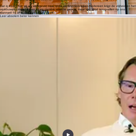
haar klanten, groeikansen bieden aan werknemers en bouwen aan langetermijnrelaties met
onze werknemers, klanten én de omgeving.
wist je dat...
De keuze voor de naam Absolem geïnspireerd werd door het gelijknamige personage uit Tim
Burton's
Alice in Wonderland
? Absolem de blauwe rups laat Alice voluit op ontdekking gaan,
maar adviseert en gidst haar doorheen haar avonturen wanneer zij dat nodig heeft.
Dat is exact hoe wij als werkgever naar onze werknemers kijken. Iedereen krijgt de vrijheid en het
vertrouwen om zijn eigen rol en carrière vorm te geven, maar kan altijd terugvallen op ons
wanneer hij of zij daar nood aan heeft.
Leer absolem beter kennen