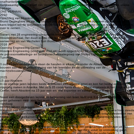
Onze cultuur is de motor achter onze innovatiekracht.
kwaliteit
Resultaatgerichte innovatie met duurzame technologische impact, die kan voldoen aan de
strengste kwaliteitseisen.
menselijkheid
Goesting, plezier, passie en respect. Met ruimte voor ieders persoonlijkheid en energiegevers.
onafhankelijkheid
Gelijkwaardigheid en jezelf zijn. Verantwoordelijk en zelfsturend, met ruimte voor ieders unieke
bijdrage.
ONS VERHAAL
2010
Oprichting van Absolem
Bruno Dejaeghere en zijn toenmalige partner Ank De Wilde richten Absolem op wanneer zij de
kans krijgen om de activiteiten van De Valck Consultants, waar Bruno op dat moment in dienst is,
over te nemen.
Samen met 28 engineering consultants bouwen zij vanaf hun keukentafel aan het prille
Absolem-verhaal. Het duurt echter niet lang voor zij een eerste administratieve medewerker
aanwerven en van Mechelen hun thuisbasis maken.
2016
Opening Engineering Center
Absolem Engineering (voorheen: ProLab) wordt opgericht op 02 mei 2016 als een doorstart van
de procesontwikkelings- en bedrijfsmechanisatiegroep van Philips Lighting op de site in
Turnhout.
3 oud-Philips medewerkers slaan de handen in elkaar om onder de Absolem-vlag verder te
bouwen aan de verzelfstandiging van het laserlabo en de uitbreiding van de
machinebouwexpertise.
2025
15 jaar Absolem
In de voorbije jaren kenden beide activiteiten een enorme groei en kon het bedrijf ook een
zijsprong maken in Amerika. Met zo'n 35 consultants en een 30-tal engineers in het Engineering
Center, heeft Absolem na 15 jaar een enorme expertise en bakken talent in huis.
Naast een doorgedreven kennis en beheersing van laser, kent ook X-ray technologie stilaan
geen geheimen meer voor het team.
Vandaag
Horizon blijven verleggen
Absolem blijft focussen op het verleggen van grenzen. Terwijl de projecten en opdrachten steeds
complexer, hoogtechnologischer en internationaler worden, blijft Absolem volop meedenken met