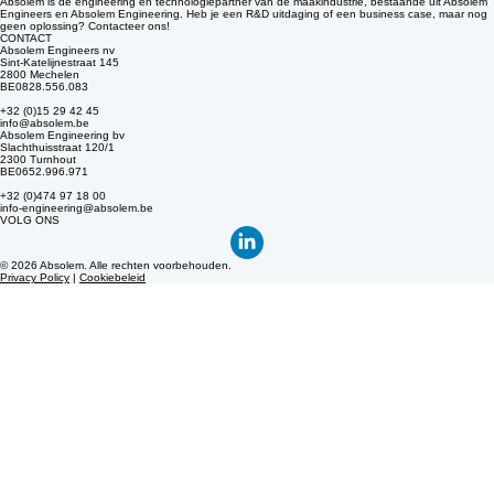
KLAAR VOOR DE TOEKOMST?
Heeft u een technologische uitdaging waar nog geen proces of machine voor bestaat? Nood
aan wat out-of-the-box innovatie? Absolem staat klaar om samen met u kwalitatieve en robuuste
oplossingen te creëren. Neem contact met ons op voor een kennismaking.
NEEM CONTACT OP
Absolem is de engineering en technologiepartner van de maakindustrie, bestaande uit Absolem
Engineers en Absolem Engineering. Heb je een R&D uitdaging of een business case, maar nog
geen oplossing? Contacteer ons!
CONTACT
Absolem Engineers nv
Sint-Katelijnestraat 145
2800 Mechelen
BE0828.556.083
+32 (0)15 29 42 45
info@absolem.be
Absolem Engineering bv
Slachthuisstraat 120/1
2300 Turnhout
BE0652.996.971
+32 (0)474 97 18 00
info-engineering@absolem.be
VOLG ONS
© 2026 Absolem. Alle rechten voorbehouden.
Privacy Policy
|
Cookiebeleid