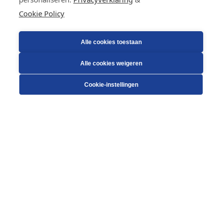
Cookie Policy
Alle cookies toestaan
Alle cookies weigeren
Cookie-instellingen
KLAAR VOOR DE TOEKOMST?
Heeft u een technologische uitdaging waar nog geen proces of machine voor bestaat? Nood
aan wat out-of-the-box innovatie? Absolem staat klaar om samen met u kwalitatieve en robuuste