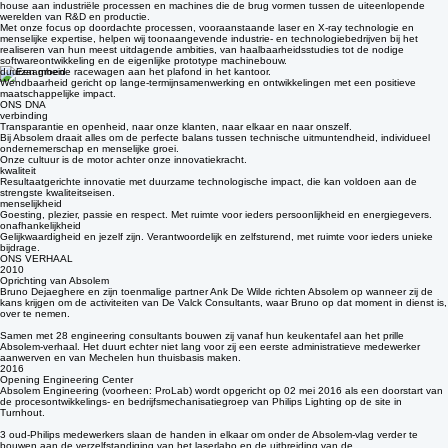
Absolem is een multidisciplinair ingenieursbedrijf waar passie voor technologie en menselijke
groei hand in hand gaan. Wij bieden hoogwaardige engineering consultancy en bouwen in-
house aan industriële processen en machines die de brug vormen tussen de uiteenlopende
werelden van R&D en productie.
Met onze focus op doordachte processen, vooraanstaande laser en X-ray technologie en
menselijke expertise, helpen wij toonaangevende industrie- en technologiebedrijven bij het
realiseren van hun meest uitdagende ambities, van haalbaarheidsstudies tot de nodige
softwareontwikkeling en de eigenlijke prototype machinebouw.
duurzaamheid
Wendbaarheid gericht op lange-termijnsamenwerking en ontwikkelingen met een positieve
maatschappelijke impact.
ONS DNA
verbinding
Transparantie en openheid, naar onze klanten, naar elkaar en naar onszelf.
Bij Absolem draait alles om de perfecte balans tussen technische uitmuntendheid, individueel
ondernemerschap en menselijke groei.
Onze cultuur is de motor achter onze innovatiekracht.
kwaliteit
Resultaatgerichte innovatie met duurzame technologische impact, die kan voldoen aan de
strengste kwaliteitseisen.
menselijkheid
Goesting, plezier, passie en respect. Met ruimte voor ieders persoonlijkheid en energiegevers.
onafhankelijkheid
Gelijkwaardigheid en jezelf zijn. Verantwoordelijk en zelfsturend, met ruimte voor ieders unieke
bijdrage.
ONS VERHAAL
2010
Oprichting van Absolem
Bruno Dejaeghere en zijn toenmalige partner Ank De Wilde richten Absolem op wanneer zij de
kans krijgen om de activiteiten van De Valck Consultants, waar Bruno op dat moment in dienst is,
over te nemen.
Samen met 28 engineering consultants bouwen zij vanaf hun keukentafel aan het prille
Absolem-verhaal. Het duurt echter niet lang voor zij een eerste administratieve medewerker
aanwerven en van Mechelen hun thuisbasis maken.
2016
Opening Engineering Center
Absolem Engineering (voorheen: ProLab) wordt opgericht op 02 mei 2016 als een doorstart van
de procesontwikkelings- en bedrijfsmechanisatiegroep van Philips Lighting op de site in
Turnhout.