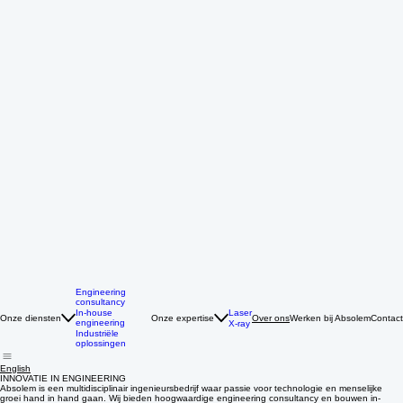
Engineering
consultancy
Laser
In-house
Onze diensten
Onze expertise
Werken bij Absolem
Contact
Over ons
engineering
X-ray
Industriële
oplossingen
English
INNOVATIE IN ENGINEERING