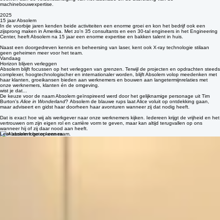
3 oud-Philips medewerkers slaan de handen in elkaar om onder de Absolem-vlag verder te
bouwen aan de verzelfstandiging van het laserlabo en de uitbreiding van de
machinebouwexpertise.
2025
15 jaar Absolem
In de voorbije jaren kenden beide activiteiten een enorme groei en kon het bedrijf ook een
zijsprong maken in Amerika. Met zo'n 35 consultants en een 30-tal engineers in het Engineering
Center, heeft Absolem na 15 jaar een enorme expertise en bakken talent in huis.
Naast een doorgedreven kennis en beheersing van laser, kent ook X-ray technologie stilaan
geen geheimen meer voor het team.
Vandaag
Horizon blijven verleggen
Absolem blijft focussen op het verleggen van grenzen. Terwijl de projecten en opdrachten steeds
complexer, hoogtechnologischer en internationaler worden, blijft Absolem volop meedenken met
haar klanten, groeikansen bieden aan werknemers en bouwen aan langetermijnrelaties met
onze werknemers, klanten én de omgeving.
wist je dat...
De keuze voor de naam Absolem geïnspireerd werd door het gelijknamige personage uit Tim
Burton's
Alice in Wonderland
? Absolem de blauwe rups laat Alice voluit op ontdekking gaan,
maar adviseert en gidst haar doorheen haar avonturen wanneer zij dat nodig heeft.
Dat is exact hoe wij als werkgever naar onze werknemers kijken. Iedereen krijgt de vrijheid en het
vertrouwen om zijn eigen rol en carrière vorm te geven, maar kan altijd terugvallen op ons
wanneer hij of zij daar nood aan heeft.
Leer absolem beter kennen