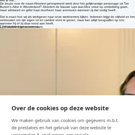
onze werknemers, klanten én de omgeving.
wist je dat...
De keuze voor de naam Absolem geïnspireerd werd door het gelijknamige personage uit Tim
Burton's
Alice in Wonderland
? Absolem de blauwe rups laat Alice voluit op ontdekking gaan,
maar adviseert en gidst haar doorheen haar avonturen wanneer zij dat nodig heeft.
Dat is exact hoe wij als werkgever naar onze werknemers kijken. Iedereen krijgt de vrijheid en het
vertrouwen om zijn eigen rol en carrière vorm te geven, maar kan altijd terugvallen op ons
wanneer hij of zij daar nood aan heeft.
Leer absolem beter kennen
Over de cookies op deze website
We maken gebruik van cookies om gegevens m.b.t.
de prestaties en het gebruik van deze website te
verzamelen & analyseren, om sociale