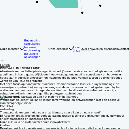
Engineering
consultancy
Laser
In-house
Onze diensten
Onze expertise
Werken bij Absolem
Contact
Over ons
engineering
X-ray
Industriële
oplossingen
English
INNOVATIE IN ENGINEERING
Absolem is een multidisciplinair ingenieursbedrijf waar passie voor technologie en menselijke
groei hand in hand gaan. Wij bieden hoogwaardige engineering consultancy en bouwen in-
house aan industriële processen en machines die de brug vormen tussen de uiteenlopende
werelden van R&D en productie.
Met onze focus op doordachte processen, vooraanstaande laser en X-ray technologie en
menselijke expertise, helpen wij toonaangevende industrie- en technologiebedrijven bij het
realiseren van hun meest uitdagende ambities, van haalbaarheidsstudies tot de nodige
softwareontwikkeling en de eigenlijke prototype machinebouw.
duurzaamheid
Wendbaarheid gericht op lange-termijnsamenwerking en ontwikkelingen met een positieve
maatschappelijke impact.
ONS DNA
verbinding
Transparantie en openheid, naar onze klanten, naar elkaar en naar onszelf.
Bij Absolem draait alles om de perfecte balans tussen technische uitmuntendheid, individueel
ondernemerschap en menselijke groei.
Onze cultuur is de motor achter onze innovatiekracht.