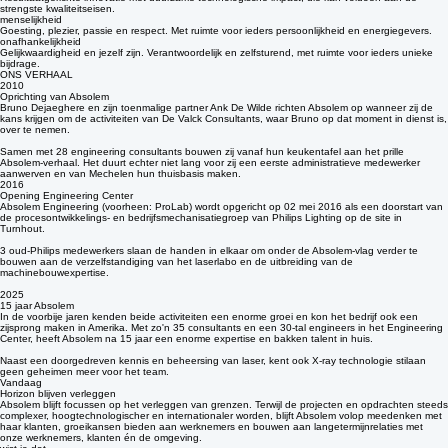
kwaliteit
Resultaatgerichte innovatie met duurzame technologische impact, die kan voldoen aan de
strengste kwaliteitseisen.
menselijkheid
Goesting, plezier, passie en respect. Met ruimte voor ieders persoonlijkheid en energiegevers.
onafhankelijkheid
Gelijkwaardigheid en jezelf zijn. Verantwoordelijk en zelfsturend, met ruimte voor ieders unieke
bijdrage.
ONS VERHAAL
2010
Oprichting van Absolem
Bruno Dejaeghere en zijn toenmalige partner Ank De Wilde richten Absolem op wanneer zij de
kans krijgen om de activiteiten van De Valck Consultants, waar Bruno op dat moment in dienst is,
over te nemen.
Samen met 28 engineering consultants bouwen zij vanaf hun keukentafel aan het prille
Absolem-verhaal. Het duurt echter niet lang voor zij een eerste administratieve medewerker
aanwerven en van Mechelen hun thuisbasis maken.
2016
Opening Engineering Center
Absolem Engineering (voorheen: ProLab) wordt opgericht op 02 mei 2016 als een doorstart van
de procesontwikkelings- en bedrijfsmechanisatiegroep van Philips Lighting op de site in
Turnhout.
3 oud-Philips medewerkers slaan de handen in elkaar om onder de Absolem-vlag verder te
bouwen aan de verzelfstandiging van het laserlabo en de uitbreiding van de
machinebouwexpertise.
2025
15 jaar Absolem
In de voorbije jaren kenden beide activiteiten een enorme groei en kon het bedrijf ook een
zijsprong maken in Amerika. Met zo'n 35 consultants en een 30-tal engineers in het Engineering
Center, heeft Absolem na 15 jaar een enorme expertise en bakken talent in huis.
Naast een doorgedreven kennis en beheersing van laser, kent ook X-ray technologie stilaan
geen geheimen meer voor het team.
Vandaag
Horizon blijven verleggen
Absolem blijft focussen op het verleggen van grenzen. Terwijl de projecten en opdrachten steeds
complexer, hoogtechnologischer en internationaler worden, blijft Absolem volop meedenken met
haar klanten, groeikansen bieden aan werknemers en bouwen aan langetermijnrelaties met