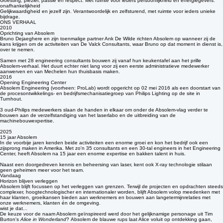
strengste kwaliteitseisen.
menselijkheid
Goesting, plezier, passie en respect. Met ruimte voor ieders persoonlijkheid en energiegevers.
onafhankelijkheid
Gelijkwaardigheid en jezelf zijn. Verantwoordelijk en zelfsturend, met ruimte voor ieders unieke
bijdrage.
ONS VERHAAL
2010
Oprichting van Absolem
Bruno Dejaeghere en zijn toenmalige partner Ank De Wilde richten Absolem op wanneer zij de
kans krijgen om de activiteiten van De Valck Consultants, waar Bruno op dat moment in dienst is,
over te nemen.
Samen met 28 engineering consultants bouwen zij vanaf hun keukentafel aan het prille
Absolem-verhaal. Het duurt echter niet lang voor zij een eerste administratieve medewerker
aanwerven en van Mechelen hun thuisbasis maken.
2016
Opening Engineering Center
Absolem Engineering (voorheen: ProLab) wordt opgericht op 02 mei 2016 als een doorstart van
de procesontwikkelings- en bedrijfsmechanisatiegroep van Philips Lighting op de site in
Turnhout.
3 oud-Philips medewerkers slaan de handen in elkaar om onder de Absolem-vlag verder te
bouwen aan de verzelfstandiging van het laserlabo en de uitbreiding van de
machinebouwexpertise.
2025
15 jaar Absolem
In de voorbije jaren kenden beide activiteiten een enorme groei en kon het bedrijf ook een
zijsprong maken in Amerika. Met zo'n 35 consultants en een 30-tal engineers in het Engineering
Center, heeft Absolem na 15 jaar een enorme expertise en bakken talent in huis.
Naast een doorgedreven kennis en beheersing van laser, kent ook X-ray technologie stilaan
geen geheimen meer voor het team.
Vandaag
Horizon blijven verleggen
Absolem blijft focussen op het verleggen van grenzen. Terwijl de projecten en opdrachten steeds
complexer, hoogtechnologischer en internationaler worden, blijft Absolem volop meedenken met
haar klanten, groeikansen bieden aan werknemers en bouwen aan langetermijnrelaties met
onze werknemers, klanten én de omgeving.
wist je dat...