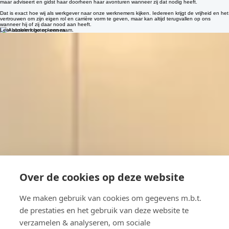
De keuze voor de naam Absolem geïnspireerd werd door het gelijknamige personage uit Tim
Burton's
Alice in Wonderland
? Absolem de blauwe rups laat Alice voluit op ontdekking gaan,
maar adviseert en gidst haar doorheen haar avonturen wanneer zij dat nodig heeft.
Dat is exact hoe wij als werkgever naar onze werknemers kijken. Iedereen krijgt de vrijheid en het
vertrouwen om zijn eigen rol en carrière vorm te geven, maar kan altijd terugvallen op ons
wanneer hij of zij daar nood aan heeft.
Leer absolem beter kennen
Over de cookies op deze website
We maken gebruik van cookies om gegevens m.b.t.
de prestaties en het gebruik van deze website te
verzamelen & analyseren, om sociale