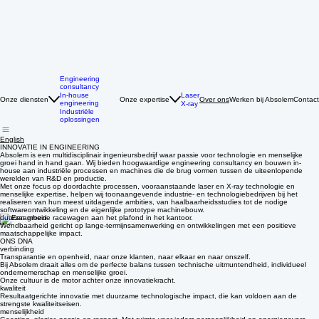
Engineering
consultancy
Laser
In-house
Onze diensten
Onze expertise
Werken bij Absolem
Contact
Over ons
engineering
X-ray
Industriële
oplossingen
English
INNOVATIE IN ENGINEERING
Absolem is een multidisciplinair ingenieursbedrijf waar passie voor technologie en menselijke
groei hand in hand gaan. Wij bieden hoogwaardige engineering consultancy en bouwen in-
house aan industriële processen en machines die de brug vormen tussen de uiteenlopende
werelden van R&D en productie.
Met onze focus op doordachte processen, vooraanstaande laser en X-ray technologie en
menselijke expertise, helpen wij toonaangevende industrie- en technologiebedrijven bij het
realiseren van hun meest uitdagende ambities, van haalbaarheidsstudies tot de nodige
softwareontwikkeling en de eigenlijke prototype machinebouw.
duurzaamheid
Wendbaarheid gericht op lange-termijnsamenwerking en ontwikkelingen met een positieve
maatschappelijke impact.
ONS DNA
verbinding
Transparantie en openheid, naar onze klanten, naar elkaar en naar onszelf.
Bij Absolem draait alles om de perfecte balans tussen technische uitmuntendheid, individueel
ondernemerschap en menselijke groei.
Onze cultuur is de motor achter onze innovatiekracht.
kwaliteit
Resultaatgerichte innovatie met duurzame technologische impact, die kan voldoen aan de