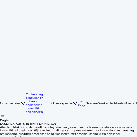
Engineering
consultancy
Laser
In-house
Onze diensten
Onze expertise
Over ons
Werken bij Absolem
Contact
engineering
X-ray
Industriële
oplossingen
English
LASEREXPERTS IN HART EN NIEREN
Absolem blinkt uit in de naadloze integratie van geavanceerde laserapplicaties voor complexe