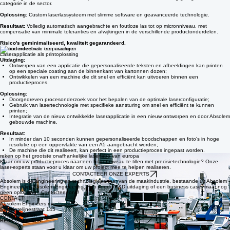
Ontworpen voor uiterst gevoelige en kritische componenten
Meer over dit lassysteem
Sector: MEDICAL
Laserlassen van medische implantaten
Uitdaging:
Risicoklasse 3 medisch implantaat - de meest kritische en streng gereguleerde
categorie in de sector.
Oplossing:
Custom laserlassysteem met slimme software en geavanceerde technologie.
Resultaat:
Volledig automatisch aangebrachte en foutloze las tot op micronniveau, met
compensatie van minimale toleranties en afwijkingen in de verschillende productonderdelen.
Risico's geminimaliseerd, kwaliteit gegarandeerd.
Sector: industriële toepassingen
Laserapplicatie als printoplossing
Uitdaging:
Ontwerpen van een applicatie die gepersonaliseerde teksten en afbeeldingen kan printen
op een speciale coating aan de binnenkant van kartonnen dozen;
Ontwikkelen van een machine die dit snel en efficiënt kan uitvoeren binnen een
productieproces.
Oplossing:
Doorgedreven procesonderzoek voor het bepalen van de optimale laserconfiguratie;
Gebruik van lasertechnologie met specifieke aansturing om snel en efficiënt te kunnen
printen;
Integratie van de nieuw ontwikkelde laserapplicatie in een nieuw ontworpen en door Absolem
gebouwde machine.
Resultaat:
In minder dan 10 seconden kunnen gepersonaliseerde boodschappen en foto's in hoge
resolutie op een oppervlakte van een A5 aangebracht worden;
De machine die dit realiseert, kan perfect in een productieproces ingepast worden.
reken op het grootste onafhankelijke laserlabo van europa
Klaar om uw productieproces naar een hoger niveau te tillen met precisietechnologie? Onze
laser-experts staan voor u klaar om uw project mee te helpen realiseren.
CONTACTEER ONZE EXPERTS
Absolem is de engineering en technologiepartner van de maakindustrie, bestaande uit Absolem
Engineers en Absolem Engineering. Heb je een R&D uitdaging of een business case, maar nog
geen oplossing? Contacteer ons!
CONTACT