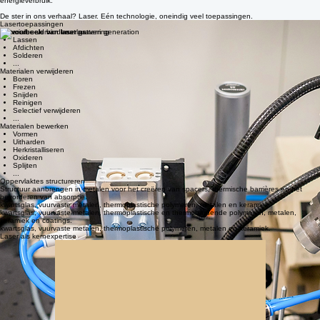
industriële uitdagingen. Wij combineren diepgaande proceskennis met innovatieve engineering
om moderne productieprocessen te optimaliseren met precisie, snelheid en een lager
energieverbruik.
De ster in ons verhaal? Laser. Eén technologie, oneindig veel toepassingen.
Lasertoepassingen
Materialen verbinden
Lassen
Afdichten
Solderen
...
Materialen verwijderen
Boren
Frezen
Snijden
Reinigen
Selectief verwijderen
...
Materialen bewerken
Vormen
Uitharden
Herkristalliseren
Oxideren
Splijten
...
Oppervlaktes structureren
Structuur aanbrengen in metalen voor het creëren van spacers, thermische barrières en het
bevorderen van absorptie.
kwartsglas, vuurvaste metalen, thermoplastische polymeren, metalen en keramiek.
kwartsglas, vuurvaste metalen, thermoplastische en thermohardende polymeren, metalen,
keramiek en coatings.
kwartsglas, vuurvaste metalen, thermoplastische polymeren, metalen en keramiek.
Laser als kernexpertise