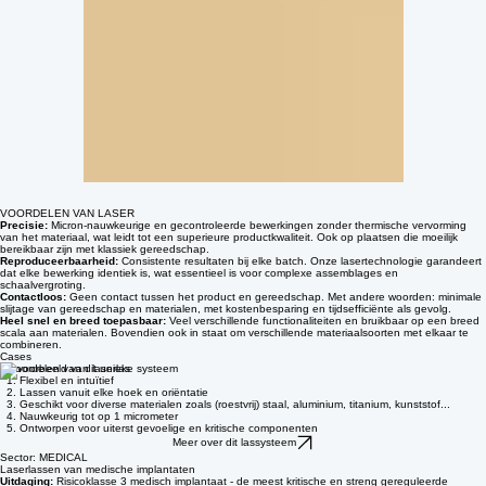
VOORDELEN VAN LASER
Precisie:
Micron-nauwkeurige en gecontroleerde bewerkingen zonder thermische vervorming
van het materiaal, wat leidt tot een superieure productkwaliteit. Ook op plaatsen die moeilijk
bereikbaar zijn met klassiek gereedschap.
Reproduceerbaarheid:
Consistente resultaten bij elke batch. Onze lasertechnologie garandeert
dat elke bewerking identiek is, wat essentieel is voor complexe assemblages en
schaalvergroting.
Contactloos:
Geen contact tussen het product en gereedschap. Met andere woorden: minimale
slijtage van gereedschap en materialen, met kostenbesparing en tijdsefficiënte als gevolg.
Heel snel en breed toepasbaar:
Veel verschillende functionaliteiten en bruikbaar op een breed
scala aan materialen. Bovendien ook in staat om verschillende materiaalsoorten met elkaar te
combineren.
Cases
6 voordelen van dit unieke systeem
Flexibel en intuïtief
Lassen vanuit elke hoek en oriëntatie
Geschikt voor diverse materialen zoals (roestvrij) staal, aluminium, titanium, kunststof...
Nauwkeurig tot op 1 micrometer