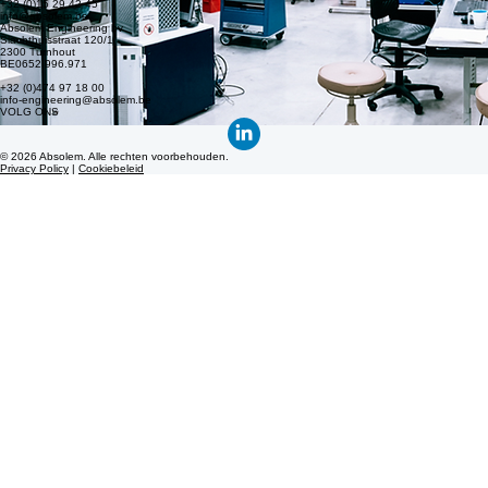
Absolem Engineers nv
Sint-Katelijnestraat 145
2800 Mechelen
BE0828.556.083
+32 (0)15 29 42 45
info@absolem.be
Absolem Engineering bv
Slachthuisstraat 120/1
2300 Turnhout
BE0652.996.971
+32 (0)474 97 18 00
info-engineering@absolem.be
VOLG ONS
© 2026 Absolem. Alle rechten voorbehouden.
Privacy Policy
|
Cookiebeleid